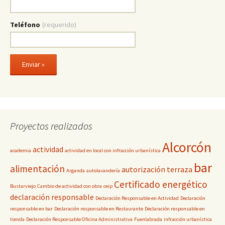
Teléfono
(requerido)
Proyectos realizados
Alcorcón
actividad
academia
actividad en local con infracción urbanística
bar
alimentación
autorización terraza
Arganda
autolavandería
Certificado energético
Bustarviejo
Cambio de actividad con obra
ceip
declaración responsable
Declaración Responsable en Actividad
Declaración
responsable en bar
Declaración responsable en Restaurante
Declaración responsable en
tienda
Declaración Responsable Oficina Administrativa
Fuenlabrada
infracción urbanística