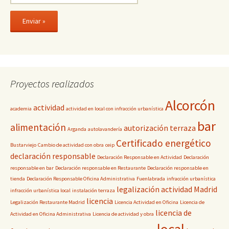
Proyectos realizados
Alcorcón
actividad
academia
actividad en local con infracción urbanística
bar
alimentación
autorización terraza
Arganda
autolavandería
Certificado energético
Bustarviejo
Cambio de actividad con obra
ceip
declaración responsable
Declaración Responsable en Actividad
Declaración
responsable en bar
Declaración responsable en Restaurante
Declaración responsable en
tienda
Declaración Responsable Oficina Administrativa
Fuenlabrada
infracción urbanística
legalización actividad Madrid
infracción urbanística local
instalación terraza
licencia
Legalización Restaurante Madrid
Licencia Actividad en Oficina
Licencia de
licencia de
Actividad en Oficina Administrativa
Licencia de actividad y obra