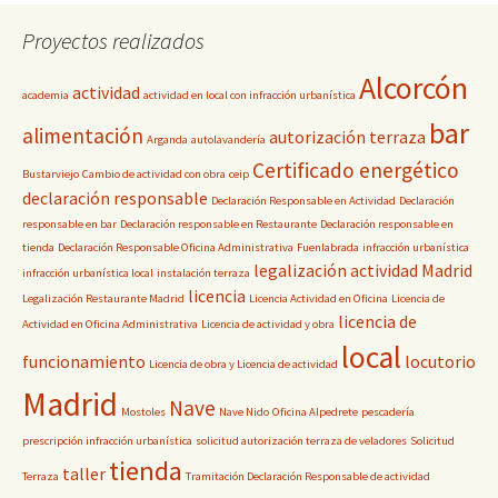
Proyectos realizados
Alcorcón
actividad
academia
actividad en local con infracción urbanística
bar
alimentación
autorización terraza
Arganda
autolavandería
Certificado energético
Bustarviejo
Cambio de actividad con obra
ceip
declaración responsable
Declaración Responsable en Actividad
Declaración
responsable en bar
Declaración responsable en Restaurante
Declaración responsable en
tienda
Declaración Responsable Oficina Administrativa
Fuenlabrada
infracción urbanística
legalización actividad Madrid
infracción urbanística local
instalación terraza
licencia
Legalización Restaurante Madrid
Licencia Actividad en Oficina
Licencia de
licencia de
Actividad en Oficina Administrativa
Licencia de actividad y obra
local
funcionamiento
locutorio
Licencia de obra y Licencia de actividad
Madrid
Nave
Mostoles
Nave Nido
Oficina Alpedrete
pescadería
prescripción infracción urbanística
solicitud autorización terraza de veladores
Solicitud
tienda
taller
Terraza
Tramitación Declaración Responsable de actividad